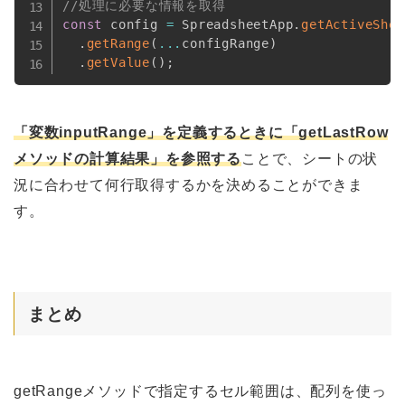
//処理に必要な情報を取得
const
 config 
=
 SpreadsheetApp
.
getActiveShee
.
getRange
(
...
configRange
)
.
getValue
(
)
;
「変数inputRange」を定義するときに「getLastRow
メソッドの計算結果」を参照する
ことで、シートの状
況に合わせて何行取得するかを決めることができま
す。
まとめ
getRangeメソッドで指定するセル範囲は、配列を使っ