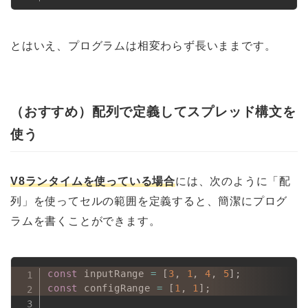
とはいえ、プログラムは相変わらず長いままです。
（おすすめ）配列で定義してスプレッド構文を
使う
V8ランタイムを使っている場合
には、次のように「配
列」を使ってセルの範囲を定義すると、簡潔にプログ
ラムを書くことができます。
const
 inputRange 
=
[
3
,
1
,
4
,
5
]
;
const
 configRange 
=
[
1
,
1
]
;