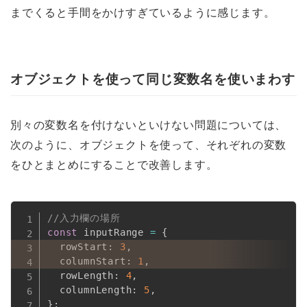
までくると手間をかけすぎているように感じます。
オブジェクトを使って同じ変数名を使いまわす
別々の変数名を付けないといけない問題については、
次のように、オブジェクトを使って、それぞれの変数
をひとまとめにすることで改善します。
//入力欄の場所
const
 inputRange 
=
{
  rowStart
:
3
,
  columnStart
:
1
,
  rowLength
:
4
,
  columnLength
:
5
,
}
;