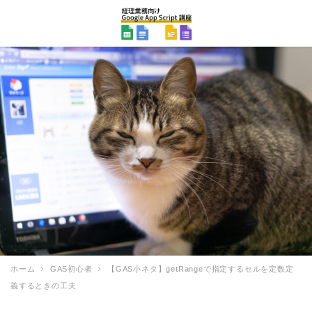
ホーム
GAS初心者
【GAS小ネタ】getRangeで指定するセルを定数定
義するときの工夫