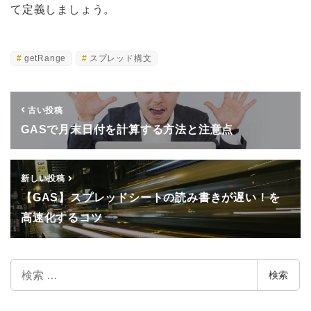
て定義しましょう。
getRange
スプレッド構文
古い投稿
GASで月末日付を計算する方法と注意点
新しい投稿
【GAS】スプレッドシートの読み書きが遅い！を
高速化するコツ
検
検索
索