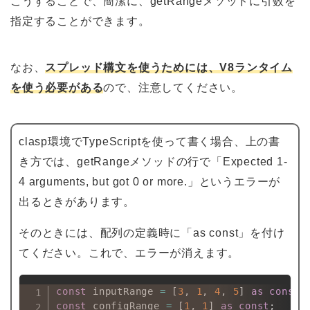
こうすることで、簡潔に、getRangeメソッドに引数を
指定することができます。
なお、
スプレッド構文を使うためには、V8ランタイム
を使う必要がある
ので、注意してください。
clasp環境でTypeScriptを使って書く場合、上の書
き方では、getRangeメソッドの行で「Expected 1-
4 arguments, but got 0 or more.」というエラーが
出るときがあります。
そのときには、配列の定義時に「as const」を付け
てください。これで、エラーが消えます。
const
 inputRange 
=
[
3
,
1
,
4
,
5
]
as
const
;
const
 configRange 
=
[
1
,
1
]
as
const
;