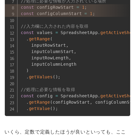
//処理に必要な情報が入力されている場所
const
 configRowStart 
=
1
;
const
 configColumnStart 
=
1
;
//入力欄に入力された内容を取得
const
 values 
=
 SpreadsheetApp
.
getActiveShee
.
getRange
(
    inputRowStart
,
    inputColumnStart
,
    inputRowLength
,
    inputColumnLength

)
.
getValues
(
)
;
//処理に必要な情報を取得
const
 config 
=
 SpreadsheetApp
.
getActiveShee
.
getRange
(
configRowStart
,
 configColumnSta
.
getValue
(
)
;
いくら、定数で定義したほうが良いといっても、ここ