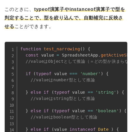
このときに、
typeof演算子やinstanceof演算子で型を
判定することで、型を絞り込んで、自動補完に反映さ
せる
ことができます。
function
test_narrowing
(
)
{
const
 value 
=
 SpreadsheetApp
.
getActiveShe
//valueはObjectとして推論（＝どの型か決まらな
if
(
typeof
 value 
===
'number'
)
{
//valueはnumber型として推論
}
else
if
(
typeof
 value 
==
'string'
)
{
//valueはstring型として推論
}
else
if
(
typeof
 value 
==
'boolean'
)
{
//valueはboolean型として推論
}
else
if
(
value 
instanceof
Date
)
{