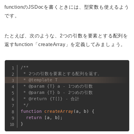
functionのJSDocを書くときには、型変数も使えるよう
です。
たとえば、次のような、2つの引数を要素とする配列を
返すfunction「createArray」を定義してみましょう。
/**

 * 2つの引数を要素とする配列を返す。

 * @template T

 * @param {T} a - 1つめの引数

 * @param {T} b - 2つめの引数

 * @return {T[]} - 合計

 */
function
createArray
(
a
,
 b
)
{
return
[
a
,
 b
]
;
}