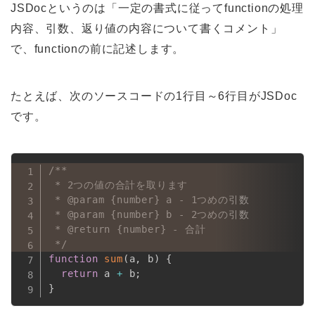
JSDocというのは「一定の書式に従ってfunctionの処理
内容、引数、返り値の内容について書くコメント」
で、functionの前に記述します。
たとえば、次のソースコードの1行目～6行目がJSDoc
です。
/**

 * 2つの値の合計を取ります

 * @param {number} a - 1つめの引数

 * @param {number} b - 2つめの引数

 * @return {number} - 合計

 */
function
sum
(
a
,
 b
)
{
return
 a 
+
 b
;
}